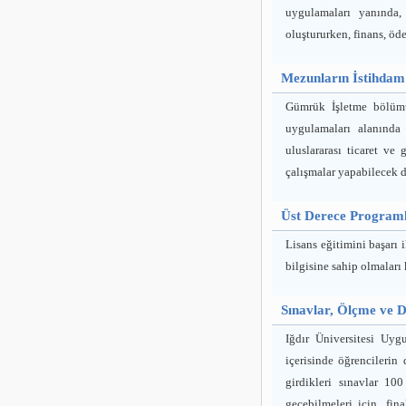
uygulamaları yanında, 
oluştururken, finans, öd
Mezunların İstihdam P
Gümrük İşletme bölümü,
uygulamaları alanında 
uluslararası ticaret ve
çalışmalar yapabilecek d
Üst Derece Programl
Lisans eğitimini başarı 
bilgisine sahip olmaları
Sınavlar, Ölçme ve 
Iğdır Üniversitesi Uy
içerisinde öğrencilerin
girdikleri sınavlar 10
geçebilmeleri için, fi