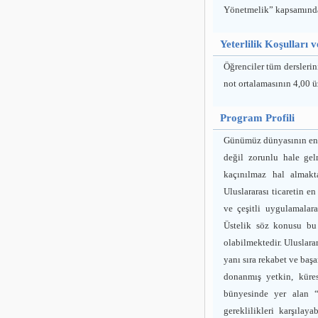
Yönetmelik” kapsamında 
Yeterlilik Koşulları 
Öğrenciler tüm dersleri
not ortalamasının 4,00 ü
Program Profili
Günümüz dünyasının en ön
değil zorunlu hale gelm
kaçınılmaz hal almakta
Uluslararası ticaretin e
ve çeşitli uygulamalar
Üstelik söz konusu bu
olabilmektedir. Uluslarar
yanı sıra rekabet ve başa
donanmış yetkin, küres
bünyesinde yer alan “
gereklilikleri karşıla