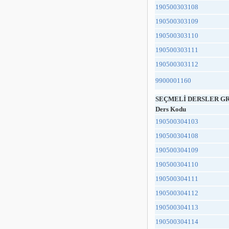
190500303108
190500303109
190500303110
190500303111
190500303112
9900001160
SEÇMELİ DERSLER GR
Ders Kodu
190500304103
190500304108
190500304109
190500304110
190500304111
190500304112
190500304113
190500304114