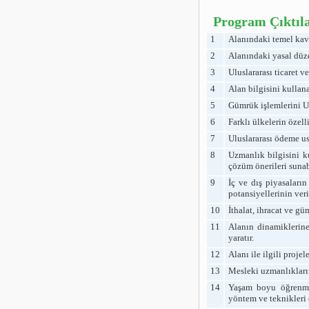
Program Çıktıla
1
Alanındaki temel kavr
2
Alanındaki yasal düzen
3
Uluslararası ticaret 
4
Alan bilgisini kullanar
5
Gümrük işlemlerini Ul
6
Farklı ülkelerin özell
7
Uluslararası ödeme us
8
Uzmanlık bilgisini ku
çözüm önerileri sunabi
9
İç ve dış piyasaların
potansiyellerinin veri
10
İthalat, ihracat ve gü
11
Alanın dinamiklerine 
yaratır.
12
Alanı ile ilgili proje
13
Mesleki uzmanlıkların
14
Yaşam boyu öğrenme pr
yöntem ve teknikleri 