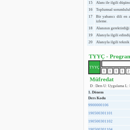
15
Alanı ile ilgili düşünc
16
Toplumsal sorumluluk 
17
Bir yabancı dili en
izleme.
18
Alanının gerektirdiği 
19
Alanıyla ilgili edindi
20
Alanıyla ilgili teknik
TYYÇ - Program Ç
TYYÇ
1
1
1
1
2
Müfredat
D : Ders U: Uygulama L:
1. Dönem
Ders Kodu
9900000106
190500301101
190500301102
190500301104