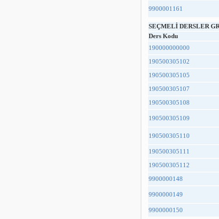
9900001161
SEÇMELİ DERSLER GR
Ders Kodu
190000000000
190500305102
190500305105
190500305107
190500305108
190500305109
190500305110
190500305111
190500305112
9900000148
9900000149
9900000150