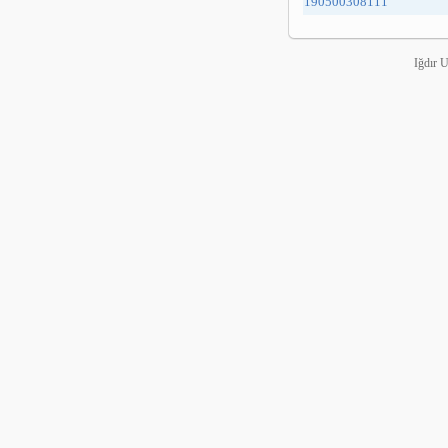
190500308111
Iğdır 