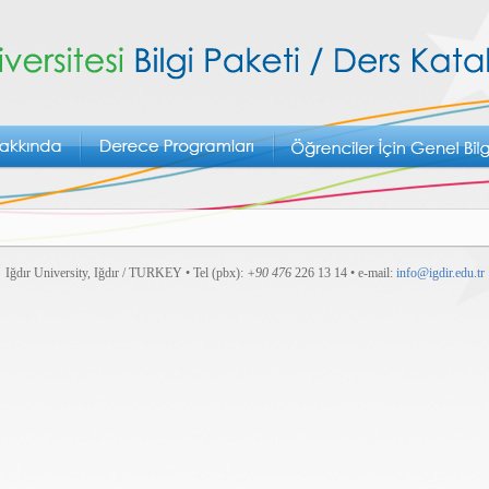
Iğdır University, Iğdır / TURKEY • Tel (pbx):
+90 476
226 13 14 • e-mail:
info@igdir.edu.tr