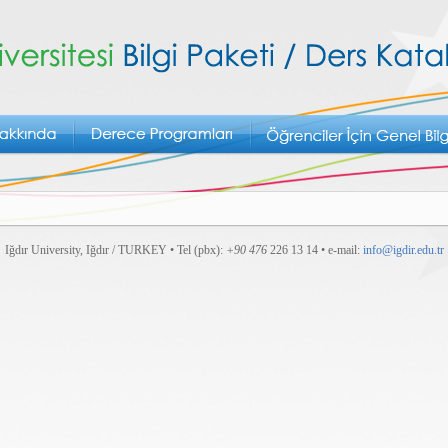
Iğdır University, Iğdır / TURKEY • Tel (pbx):
+90 476
226 13 14 • e-mail:
info@igdir.edu.tr