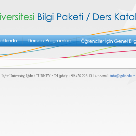
Iğdır University, Iğdır / TURKEY • Tel (pbx):
+90 476
226 13 14 • e-mail:
info@igdir.edu.tr