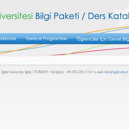
Iğdır University, Iğdır / TURKEY • Tel (pbx):
+90 476
226 13 14 • e-mail:
info@igdir.edu.tr