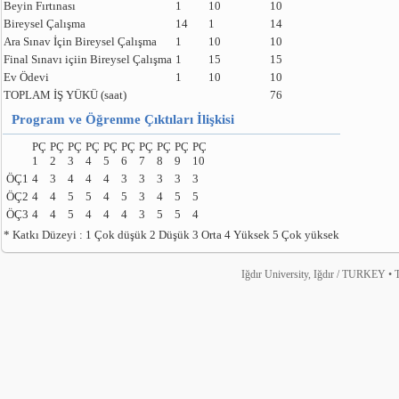
Beyin Fırtınası
1
10
10
Bireysel Çalışma
14
1
14
Ara Sınav İçin Bireysel Çalışma
1
10
10
Final Sınavı içiin Bireysel Çalışma
1
15
15
Ev Ödevi
1
10
10
TOPLAM İŞ YÜKÜ (saat)
76
Program ve Öğrenme Çıktıları İlişkisi
PÇ
PÇ
PÇ
PÇ
PÇ
PÇ
PÇ
PÇ
PÇ
PÇ
1
2
3
4
5
6
7
8
9
10
ÖÇ1
4
3
4
4
4
3
3
3
3
3
ÖÇ2
4
4
5
5
4
5
3
4
5
5
ÖÇ3
4
4
5
4
4
4
3
5
5
4
* Katkı Düzeyi : 1 Çok düşük 2 Düşük 3 Orta 4 Yüksek 5 Çok yüksek
Iğdır University, Iğdır / TURKEY • T