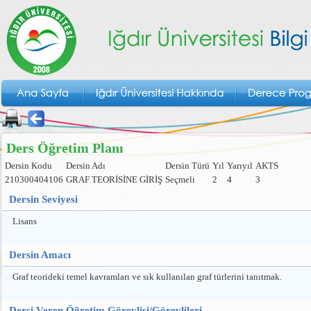
Ders Öğretim Planı
Dersin Kodu
Dersin Adı
Dersin Türü
Yıl
Yarıyıl
AKTS
210300404106
GRAF TEORİSİNE GİRİŞ
Seçmeli
2
4
3
Dersin Seviyesi
Lisans
Dersin Amacı
Graf teorideki temel kavramları ve sık kullanılan graf türlerini tanıtmak.
Dersi Veren Öğretim Görevlisi/Görevlileri