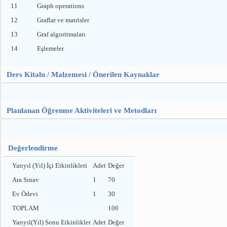
11
Graph operations
12
Graflar ve matrisler
13
Graf algoritmaları
14
Eşlemeler
Ders Kitabı / Malzemesi / Önerilen Kaynaklar
Planlanan Öğrenme Aktiviteleri ve Metodları
Değerlendirme
Yarıyıl (Yıl) İçi Etkinlikleri
Adet
Değer
Ara Sınav
1
70
Ev Ödevi
1
30
TOPLAM
100
Yarıyıl(Yıl) Sonu Etkinlikler
Adet
Değer