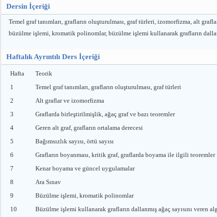
Dersin İçeriği
Temel graf tanımları, grafların oluşturulması, graf türleri, izomorfizma, alt graflar
büzülme işlemi, kromatik polinomlar, büzülme işlemi kullanarak grafların dallanm
Haftalık Ayrıntılı Ders İçeriği
Hafta
Teorik
1
Temel graf tanımları, grafların oluşturulması, graf türleri
2
Alt graflar ve izomorfizma
3
Graflarda birleştirilmişlik, ağaç graf ve bazı teoremler
4
Geren alt graf, grafların ortalama derecesi
5
Bağımsızlık sayısı, örtü sayısı
6
Grafların boyanması, kritik graf, graflarda boyama ile ilgili teoremler
7
Kenar boyama ve güncel uygulamalar
8
Ara Sınav
9
Büzülme işlemi, kromatik polinomlar
10
Büzülme işlemi kullanarak grafların dallanmış ağaç sayısını veren al