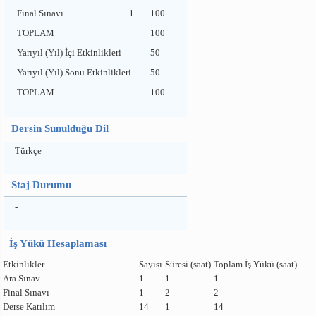
Final Sınavı
1
100
TOPLAM
100
Yarıyıl (Yıl) İçi Etkinlikleri
50
Yarıyıl (Yıl) Sonu Etkinlikleri
50
TOPLAM
100
Dersin Sunulduğu Dil
Türkçe
Staj Durumu
-
İş Yükü Hesaplaması
Etkinlikler
Sayısı
Süresi (saat)
Toplam İş Yükü (saat)
Ara Sınav
1
1
1
Final Sınavı
1
2
2
Derse Katılım
14
1
14