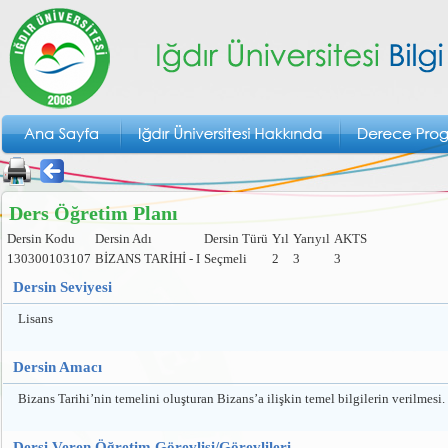
Ders Öğretim Planı
Dersin Kodu
Dersin Adı
Dersin Türü
Yıl
Yarıyıl
AKTS
130300103107
BİZANS TARİHİ - I
Seçmeli
2
3
3
Dersin Seviyesi
Lisans
Dersin Amacı
Bizans Tarihi’nin temelini oluşturan Bizans’a ilişkin temel bilgilerin verilmesi.
Dersi Veren Öğretim Görevlisi/Görevlileri