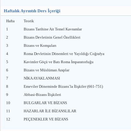
Haftalık Ayrıntılı Ders İçeriği
Hafta
Teorik
1
Bizans Tarihine Ait Temel Kavramlar
2
Bizans Devletinin Genel Özellikleri
3
Bizans ve Komşuları
4
Roma Devletinin Dönemleri ve Yayıldığı Coğrafya
5
Kavimler Göçü ve Batı Roma İmparatorluğu
6
Bizans ve Müslüman Araplar
7
NİKA AYAKLANMASI
8
Emeviler Döneminde Bizans’la İlişkiler (661-751)
9
Abbasi-Bizans İlişkileri
10
BULGARLAR VE BİZANS
11
HAZARLAR İLE BİZANSLILAR
12
PEÇENEKLER VE BİZANS