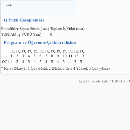
yok
İş Yükü Hesaplaması
Etkinlikler
Sayısı
Süresi (saat)
Toplam İş Yükü (saat)
TOPLAM İŞ YÜKÜ (saat)
0
Program ve Öğrenme Çıktıları İlişkisi
PÇ
PÇ
PÇ
PÇ
PÇ
PÇ
PÇ
PÇ
PÇ
PÇ
PÇ
PÇ
PÇ
1
2
3
4
5
6
7
8
9
10
11
12
13
ÖÇ1
4
5
4
5
4
5
4
5
4
5
4
5
5
* Katkı Düzeyi : 1 Çok düşük 2 Düşük 3 Orta 4 Yüksek 5 Çok yüksek
Iğdır University, Iğdır / TURKEY • T