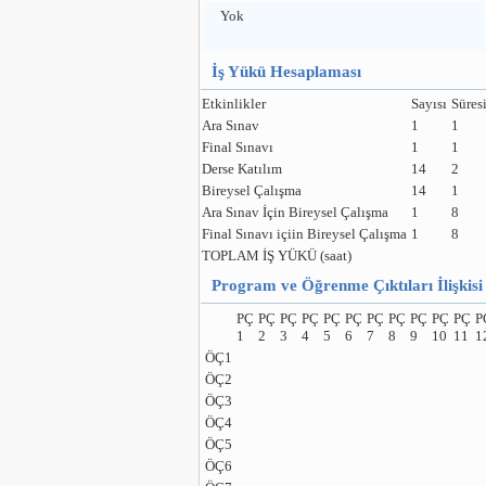
Yok
İş Yükü Hesaplaması
Etkinlikler
Sayısı
Süresi
Ara Sınav
1
1
Final Sınavı
1
1
Derse Katılım
14
2
Bireysel Çalışma
14
1
Ara Sınav İçin Bireysel Çalışma
1
8
Final Sınavı içiin Bireysel Çalışma
1
8
TOPLAM İŞ YÜKÜ (saat)
Program ve Öğrenme Çıktıları İlişkisi
PÇ
PÇ
PÇ
PÇ
PÇ
PÇ
PÇ
PÇ
PÇ
PÇ
PÇ
P
1
2
3
4
5
6
7
8
9
10
11
1
ÖÇ1
ÖÇ2
ÖÇ3
ÖÇ4
ÖÇ5
ÖÇ6