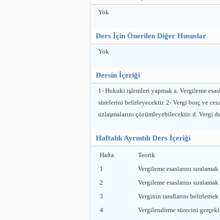
Yok
Ders İçin Önerilen Diğer Hususlar
Yok
Dersin İçeriği
1- Hukuki işlemleri yapmak a. Vergileme esaslar
sürelerini belirleyecektir. 2- Vergi borç ve cez
uzlaşmalarını çözümleyebilecektir. d. Vergi d
Haftalık Ayrıntılı Ders İçeriği
Hafta
Teorik
1
Vergileme esaslarını sıralamak
2
Vergileme esaslarını sıralamak
3
Verginin taraflarını belirlemek
4
Vergilendirme sürecini gerçek