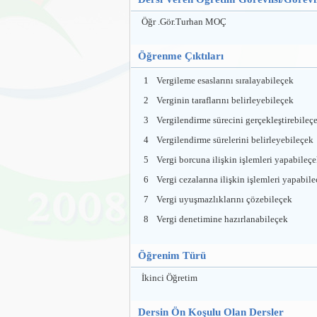
Öğr .Gör.Turhan MOÇ
Öğrenme Çıktıları
1
Vergileme esaslarını sıralayabileçek
2
Verginin taraflarını belirleyebileçek
3
Vergilendirme sürecini gerçekleştirebileç
4
Vergilendirme sürelerini belirleyebileçek
5
Vergi borcuna ilişkin işlemleri yapabileç
6
Vergi cezalarına ilişkin işlemleri yapabile
7
Vergi uyuşmazlıklarını çözebileçek
8
Vergi denetimine hazırlanabileçek
Öğrenim Türü
İkinci Öğretim
Dersin Ön Koşulu Olan Dersler