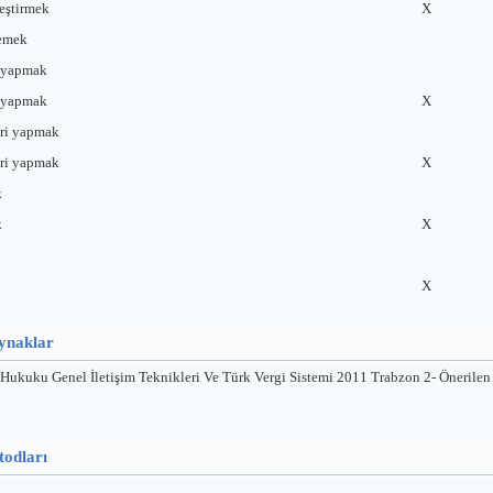
leştirmek
X
lemek
i yapmak
i yapmak
X
leri yapmak
leri yapmak
X
k
k
X
X
aynaklar
i Hukuku Genel İletişim Teknikleri Ve Türk Vergi Sistemi 2011 Trabzon 2- Öneril
todları