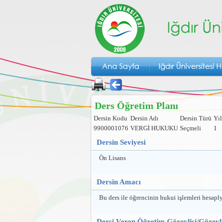
Ders Öğretim Planı
Dersin Kodu
Dersin Adı
Dersin Türü
Yıl
9900001076
VERGİ HUKUKU
Seçmeli
1
Dersin Seviyesi
Ön Lisans
Dersin Amacı
Bu ders ile öğrencinin hukui işlemleri hesapl
Dersi Veren Öğretim Görevlisi/Görevli