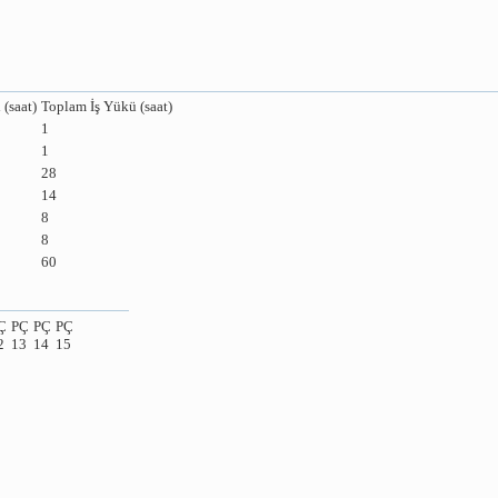
 (saat)
Toplam İş Yükü (saat)
1
1
28
14
8
8
60
Ç
PÇ
PÇ
PÇ
2
13
14
15