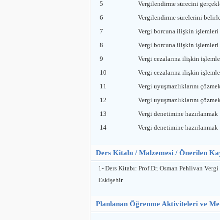
5
Vergilendirme sürecini gerçek
6
Vergilendirme sürelerini belir
7
Vergi borcuna ilişkin işlemler
8
Vergi borcuna ilişkin işlemler
9
Vergi cezalarına ilişkin işlem
10
Vergi cezalarına ilişkin işlem
11
Vergi uyuşmazlıklarını çözme
12
Vergi uyuşmazlıklarını çözme
13
Vergi denetimine hazırlanmak
14
Vergi denetimine hazırlanmak
Ders Kitabı / Malzemesi / Önerilen K
1- Ders Kitabı: Prof.Dr. Osman Pehlivan Verg
Eskişehir
Planlanan Öğrenme Aktiviteleri ve Me