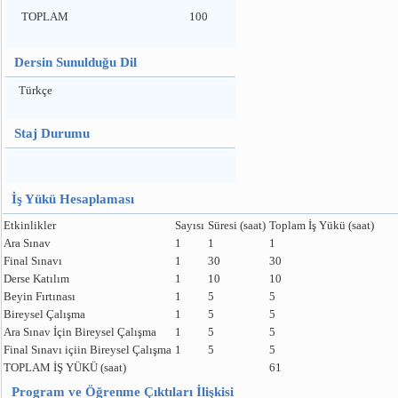
TOPLAM
100
Dersin Sunulduğu Dil
Türkçe
Staj Durumu
İş Yükü Hesaplaması
Etkinlikler
Sayısı
Süresi (saat)
Toplam İş Yükü (saat)
Ara Sınav
1
1
1
Final Sınavı
1
30
30
Derse Katılım
1
10
10
Beyin Fırtınası
1
5
5
Bireysel Çalışma
1
5
5
Ara Sınav İçin Bireysel Çalışma
1
5
5
Final Sınavı içiin Bireysel Çalışma
1
5
5
TOPLAM İŞ YÜKÜ (saat)
61
Program ve Öğrenme Çıktıları İlişkisi