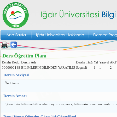
Ders Öğretim Planı
Dersin Kodu
Dersin Adı
Dersin Türü
Yıl
Yarıyıl
AKT
9900000148
BİLİMLERİN DİLİNDEN YARATILIŞ
Seçmeli
1
1
2
Dersin Seviyesi
Ön Lisans
Dersin Amacı
öğrencinin bilim ve bilim adamı ayrımı yaparak, bilimlerin temel kavramlarının
Dersi Veren Öğretim Görevlisi/Görevlileri