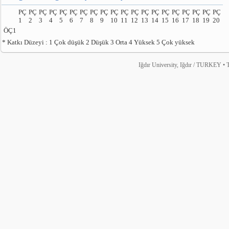
PÇ
PÇ
PÇ
PÇ
PÇ
PÇ
PÇ
PÇ
PÇ
PÇ
PÇ
PÇ
PÇ
PÇ
PÇ
PÇ
PÇ
PÇ
PÇ
PÇ
1
2
3
4
5
6
7
8
9
10
11
12
13
14
15
16
17
18
19
20
ÖÇ1
* Katkı Düzeyi : 1 Çok düşük 2 Düşük 3 Orta 4 Yüksek 5 Çok yüksek
Iğdır University, Iğdır / TURKEY • T