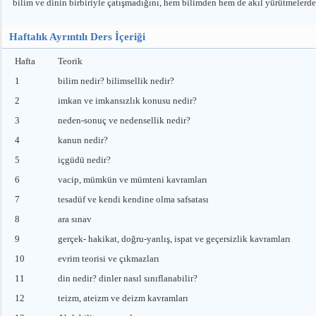
bilim ve dinin birbiriyle çatışmadığını, hem bilimden hem de akıl yürütmeler
Haftalık Ayrıntılı Ders İçeriği
Hafta
Teorik
1
bilim nedir? bilimsellik nedir?
2
imkan ve imkansızlık konusu nedir?
3
neden-sonuç ve nedensellik nedir?
4
kanun nedir?
5
içgüdü nedir?
6
vacip, mümkün ve mümteni kavramları
7
tesadüf ve kendi kendine olma safsatası
8
ara sınav
9
gerçek- hakikat, doğru-yanlış, ispat ve geçersizlik kavramları
10
evrim teorisi ve çıkmazları
11
din nedir? dinler nasıl sınıflanabilir?
12
teizm, ateizm ve deizm kavramları