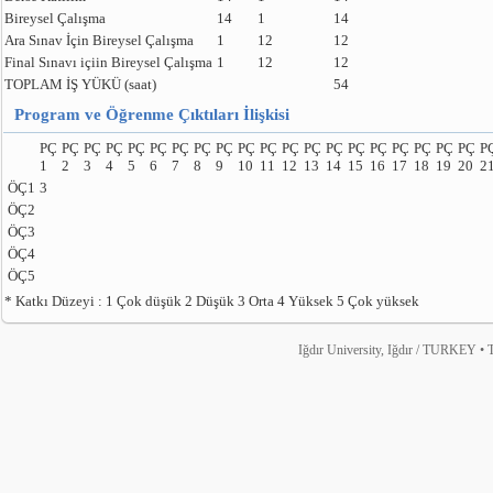
Bireysel Çalışma
14
1
14
Ara Sınav İçin Bireysel Çalışma
1
12
12
Final Sınavı içiin Bireysel Çalışma
1
12
12
TOPLAM İŞ YÜKÜ (saat)
54
Program ve Öğrenme Çıktıları İlişkisi
PÇ
PÇ
PÇ
PÇ
PÇ
PÇ
PÇ
PÇ
PÇ
PÇ
PÇ
PÇ
PÇ
PÇ
PÇ
PÇ
PÇ
PÇ
PÇ
PÇ
P
1
2
3
4
5
6
7
8
9
10
11
12
13
14
15
16
17
18
19
20
2
ÖÇ1
3
ÖÇ2
ÖÇ3
ÖÇ4
ÖÇ5
* Katkı Düzeyi : 1 Çok düşük 2 Düşük 3 Orta 4 Yüksek 5 Çok yüksek
Iğdır University, Iğdır / TURKEY • T