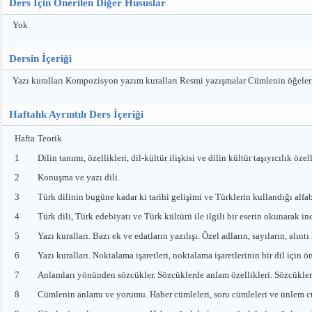
Ders İçin Önerilen Diğer Hususlar
Yok
Dersin İçeriği
Yazı kuralları Kompozisyon yazım kuralları Resmi yazışmalar Cümlenin öğeler
Haftalık Ayrıntılı Ders İçeriği
Hafta
Teorik
1
Dilin tanımı, özellikleri, dil-kültür ilişkisi ve dilin kültür taşıyıcılık özell
2
Konuşma ve yazı dili.
3
Türk dilinin bugüne kadar ki tarihi gelişimi ve Türklerin kullandığı alfab
4
Türk dili, Türk edebiyatı ve Türk kültürü ile ilgili bir eserin okunarak i
5
Yazı kuralları. Bazı ek ve edatların yazılışı. Özel adların, sayıların, alınt
6
Yazı kuralları. Noktalama işaretleri, noktalama işaretlerinin bir dil için
7
Anlamları yönünden sözcükler. Sözcüklerde anlam özellikleri. Sözcüklerd
8
Cümlenin anlamı ve yorumu. Haber cümleleri, soru cümleleri ve ünlem c