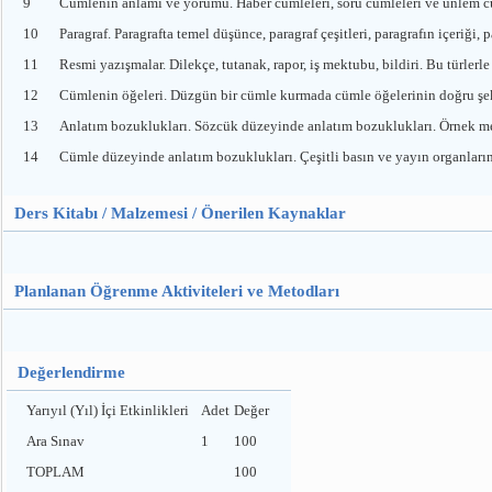
9
Cümlenin anlamı ve yorumu. Haber cümleleri, soru cümleleri ve ünlem c
10
Paragraf. Paragrafta temel düşünce, paragraf çeşitleri, paragrafın içeriği, p
11
Resmi yazışmalar. Dilekçe, tutanak, rapor, iş mektubu, bildiri. Bu türlerle
12
Cümlenin öğeleri. Düzgün bir cümle kurmada cümle öğelerinin doğru şek
13
Anlatım bozuklukları. Sözcük düzeyinde anlatım bozuklukları. Örnek me
14
Cümle düzeyinde anlatım bozuklukları. Çeşitli basın ve yayın organları
Ders Kitabı / Malzemesi / Önerilen Kaynaklar
Planlanan Öğrenme Aktiviteleri ve Metodları
Değerlendirme
Yarıyıl (Yıl) İçi Etkinlikleri
Adet
Değer
Ara Sınav
1
100
TOPLAM
100