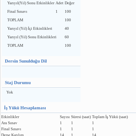
Yarıyıl(Yıl) Sonu Etkinlikler
Adet
Değer
Final Sınavı
1
100
TOPLAM
100
Yarıyıl (Yıl) İçi Etkinlikleri
40
Yarıyıl (Yıl) Sonu Etkinlikleri
60
TOPLAM
100
Dersin Sunulduğu Dil
Staj Durumu
Yok
İş Yükü Hesaplaması
Etkinlikler
Sayısı
Süresi (saat)
Toplam İş Yükü (saat)
Ara Sınav
1
1
1
Final Sınavı
1
1
1
Derse Katılım
14
1
14