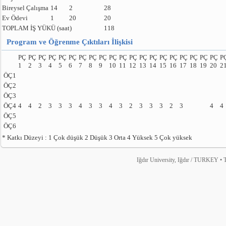
Bireysel Çalışma
14
2
28
Ev Ödevi
1
20
20
TOPLAM İŞ YÜKÜ (saat)
118
Program ve Öğrenme Çıktıları İlişkisi
PÇ
PÇ
PÇ
PÇ
PÇ
PÇ
PÇ
PÇ
PÇ
PÇ
PÇ
PÇ
PÇ
PÇ
PÇ
PÇ
PÇ
PÇ
PÇ
PÇ
P
1
2
3
4
5
6
7
8
9
10
11
12
13
14
15
16
17
18
19
20
2
ÖÇ1
ÖÇ2
ÖÇ3
ÖÇ4
4
4
2
3
3
3
4
3
3
4
3
2
3
3
3
2
3
4
4
ÖÇ5
ÖÇ6
* Katkı Düzeyi : 1 Çok düşük 2 Düşük 3 Orta 4 Yüksek 5 Çok yüksek
Iğdır University, Iğdır / TURKEY • T