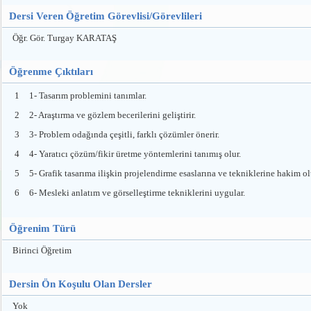
Dersi Veren Öğretim Görevlisi/Görevlileri
Öğr. Gör. Turgay KARATAŞ
Öğrenme Çıktıları
1
1- Tasarım problemini tanımlar.
2
2- Araştırma ve gözlem becerilerini geliştirir.
3
3- Problem odağında çeşitli, farklı çözümler önerir.
4
4- Yaratıcı çözüm/fikir üretme yöntemlerini tanımış olur.
5
5- Grafik tasarıma ilişkin projelendirme esaslarına ve tekniklerine hakim ol
6
6- Mesleki anlatım ve görselleştirme tekniklerini uygular.
Öğrenim Türü
Birinci Öğretim
Dersin Ön Koşulu Olan Dersler
Yok