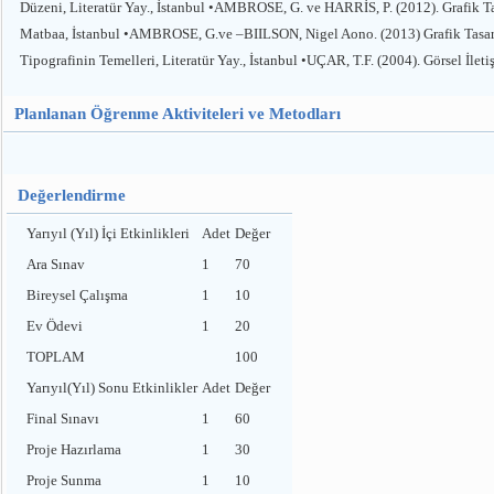
Düzeni, Literatür Yay., İstanbul •AMBROSE, G. ve HARRİS, P. (2012). Grafik Tas
Matbaa, İstanbul •AMBROSE, G.ve –BIILSON, Nigel Aono. (2013) Grafik Tasarım
Tipografinin Temelleri, Literatür Yay., İstanbul •UÇAR, T.F. (2004). Görsel İleti
Planlanan Öğrenme Aktiviteleri ve Metodları
Değerlendirme
Yarıyıl (Yıl) İçi Etkinlikleri
Adet
Değer
Ara Sınav
1
70
Bireysel Çalışma
1
10
Ev Ödevi
1
20
TOPLAM
100
Yarıyıl(Yıl) Sonu Etkinlikler
Adet
Değer
Final Sınavı
1
60
Proje Hazırlama
1
30
Proje Sunma
1
10