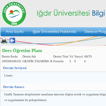
Ders Öğretim Planı
Dersin Kodu
Dersin Adı
Dersin Türü
Yıl
Yarıyıl
AKTS
190500206101
GRAFİK TASARIMI -II
Zorunlu
3
6
4
Dersin Seviyesi
Lisans
Dersin Amacı
Grafik Tasarımı disiplininde tasarlama sürecine ilişkin teorik ve uygulama bilgis
ve uygulamalar ile pekiştirilmesi.