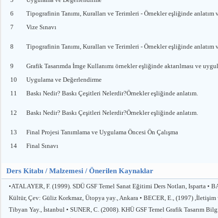
6
Tipografinin Tanımı, Kuralları ve Terimleri - Örnekler eşliğinde anlatım
7
Vize Sınavı
8
Tipografinin Tanımı, Kuralları ve Terimleri - Örnekler eşliğinde anlat
9
Grafik Tasarımda İmge Kullanımı örnekler eşliğinde aktarılması ve uygul
10
Uygulama ve Değerlendirme
11
Baskı Nedir? Baskı Çeşitleri Nelerdir?Örnekler eşliğinde anlatım.
12
Baskı Nedir? Baskı Çeşitleri Nelerdir?Örnekler eşliğinde anlatım.
13
Final Projesi Tanımlama ve Uygulama Öncesi Ön Çalışma
14
Final Sınavı
Ders Kitabı / Malzemesi / Önerilen Kaynaklar
•ATALAYER, F. (1999). SDÜ GSF Temel Sanat Eğitimi Ders Notları, Isparta • BA
Kültür, Çev: Güliz Korkmaz, Ütopya yay., Ankara • BECER, E., (1997) ,İletişim 
Tibyan Yay., İstanbul • SUNER, C. (2008). KHÜ GSF Temel Grafik Tasarım Bilgi