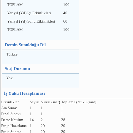
TOPLAM
100
Yarıyıl (Yıl) İçi Etkinlikleri
40
Yarıyıl (Yıl) Sonu Etkinlikleri
60
TOPLAM
100
Dersin Sunulduğu Dil
Türkçe
Staj Durumu
Yok
İş Yükü Hesaplaması
Etkinlikler
Sayısı
Süresi (saat)
Toplam İş Yükü (saat)
Ara Sınav
1
1
1
Final Sınavı
1
1
1
Derse Katılım
14
2
28
Proje Hazırlama
1
20
20
Proje Sunma
1
20
20