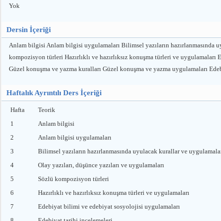
Yok
Dersin İçeriği
Anlam bilgisi Anlam bilgisi uygulamaları Bilimsel yazıların hazırlanmasında u
kompozisyon türleri Hazırlıklı ve hazırlıksız konuşma türleri ve uygulamaları E
Güzel konuşma ve yazma kuralları Güzel konuşma ve yazma uygulamaları Edebî tür
Haftalık Ayrıntılı Ders İçeriği
Hafta
Teorik
1
Anlam bilgisi
2
Anlam bilgisi uygulamaları
3
Bilimsel yazıların hazırlanmasında uyulacak kurallar ve uygulamala
4
Olay yazıları, düşünce yazıları ve uygulamaları
5
Sözlü kompozisyon türleri
6
Hazırlıklı ve hazırlıksız konuşma türleri ve uygulamaları
7
Edebiyat bilimi ve edebiyat sosyolojisi uygulamaları
8
Edebiyat tarihi incelemeleri