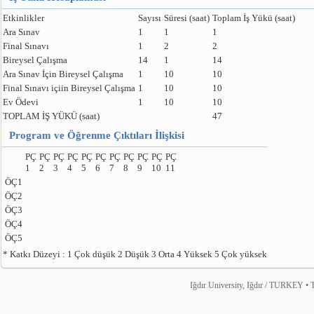
Etkinlikler
Sayısı
Süresi (saat)
Toplam İş Yükü (saat)
Ara Sınav
1
1
1
Final Sınavı
1
2
2
Bireysel Çalışma
14
1
14
Ara Sınav İçin Bireysel Çalışma
1
10
10
Final Sınavı içiin Bireysel Çalışma
1
10
10
Ev Ödevi
1
10
10
TOPLAM İŞ YÜKÜ (saat)
47
Program ve Öğrenme Çıktıları İlişkisi
PÇ
PÇ
PÇ
PÇ
PÇ
PÇ
PÇ
PÇ
PÇ
PÇ
PÇ
1
2
3
4
5
6
7
8
9
10
11
ÖÇ1
ÖÇ2
ÖÇ3
ÖÇ4
ÖÇ5
* Katkı Düzeyi : 1 Çok düşük 2 Düşük 3 Orta 4 Yüksek 5 Çok yüksek
Iğdır University, Iğdır / TURKEY • T