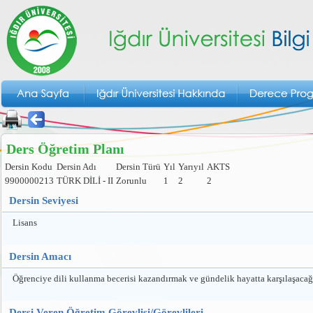
Ders Öğretim Planı
Dersin Kodu
Dersin Adı
Dersin Türü
Yıl
Yarıyıl
AKTS
9900000213
TÜRK DİLİ - II
Zorunlu
1
2
2
Dersin Seviyesi
Lisans
Dersin Amacı
Öğrenciye dili kullanma becerisi kazandırmak ve gündelik hayatta karşılaşacağı
Dersi Veren Öğretim Görevlisi/Görevlileri