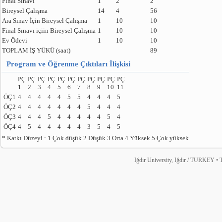
Final Sınavı
1
2
2
Bireysel Çalışma
14
4
56
Ara Sınav İçin Bireysel Çalışma
1
10
10
Final Sınavı içiin Bireysel Çalışma
1
10
10
Ev Ödevi
1
10
10
TOPLAM İŞ YÜKÜ (saat)
89
Program ve Öğrenme Çıktıları İlişkisi
PÇ
PÇ
PÇ
PÇ
PÇ
PÇ
PÇ
PÇ
PÇ
PÇ
PÇ
1
2
3
4
5
6
7
8
9
10
11
ÖÇ1
4
4
4
4
4
5
5
4
4
4
5
ÖÇ2
4
4
4
4
4
4
4
5
4
4
4
ÖÇ3
4
4
4
5
4
4
4
4
4
5
4
ÖÇ4
4
5
4
4
4
4
4
3
5
4
5
* Katkı Düzeyi : 1 Çok düşük 2 Düşük 3 Orta 4 Yüksek 5 Çok yüksek
Iğdır University, Iğdır / TURKEY • T