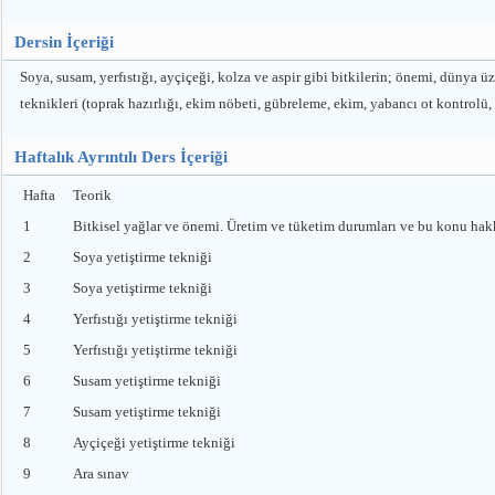
Dersin İçeriği
Soya, susam, yerfıstığı, ayçiçeği, kolza ve aspir gibi bitkilerin; önemi, dünya üz
teknikleri (toprak hazırlığı, ekim nöbeti, gübreleme, ekim, yabancı ot kontrolü, 
Haftalık Ayrıntılı Ders İçeriği
Hafta
Teorik
1
Bitkisel yağlar ve önemi. Üretim ve tüketim durumları ve bu konu hak
2
Soya yetiştirme tekniği
3
Soya yetiştirme tekniği
4
Yerfıstığı yetiştirme tekniği
5
Yerfıstığı yetiştirme tekniği
6
Susam yetiştirme tekniği
7
Susam yetiştirme tekniği
8
Ayçiçeği yetiştirme tekniği
9
Ara sınav