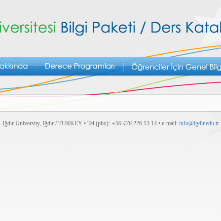
Iğdır University, Iğdır / TURKEY • Tel (pbx):
+90 476
226 13 14 • e-mail:
info@igdir.edu.tr