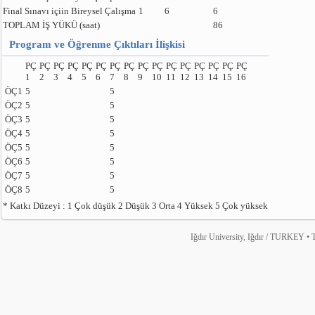
Final Sınavı içiin Bireysel Çalışma
1
6
6
TOPLAM İŞ YÜKÜ (saat)
86
Program ve Öğrenme Çıktıları İlişkisi
PÇ
PÇ
PÇ
PÇ
PÇ
PÇ
PÇ
PÇ
PÇ
PÇ
PÇ
PÇ
PÇ
PÇ
PÇ
PÇ
1
2
3
4
5
6
7
8
9
10
11
12
13
14
15
16
ÖÇ1
5
5
ÖÇ2
5
5
ÖÇ3
5
5
ÖÇ4
5
5
ÖÇ5
5
5
ÖÇ6
5
5
ÖÇ7
5
5
ÖÇ8
5
5
* Katkı Düzeyi : 1 Çok düşük 2 Düşük 3 Orta 4 Yüksek 5 Çok yüksek
Iğdır University, Iğdır / TURKEY • T