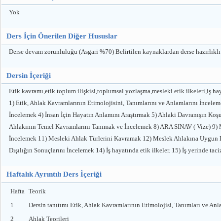
Yok
Ders İçin Önerilen Diğer Hususlar
Derse devam zorunluluğu (Asgari %70) Belirtilen kaynaklardan derse hazırlıklı g
Dersin İçeriği
Etik kavramı,etik toplum ilişkisi,toplumsal yozlaşma,mesleki etik ilkeleri,iş haya
1) Etik, Ahlak Kavramlarının Etimolojisini, Tanımlarını ve Anlamlarını İncele
İncelemek 4) İnsan İçin Hayatın Anlamını Araştırmak 5) Ahlaki Davranışın Ko
Ahlakının Temel Kavramlarını Tanımak ve İncelemek 8) ARA SINAV ( Vize) 9) M
İncelemek 11) Mesleki Ahlak Türlerini Kavramak 12) Meslek Ahlakına Uygun 
Dışılığın Sonuçlarını İncelemek 14) İş hayatında etik ilkeler. 15) İş yerind
Haftalık Ayrıntılı Ders İçeriği
Hafta
Teorik
1
Dersin tanıtımı Etik, Ahlak Kavramlarının Etimolojisi, Tanımları ve Anl
2
Ahlak Teorileri