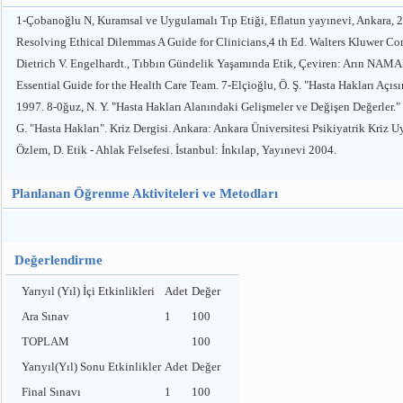
1-Çobanoğlu N, Kuramsal ve Uygulamalı Tıp Etiği, Eflatun yayınevi, Ankara, 200
Resolving Ethical Dilemmas A Guide for Clinicians,4 th Ed. Walters Kluwer Com
Dietrich V. Engelhardt., Tıbbın Gündelik Yaşamında Etik, Çeviren: Arın NAMAL,
Essential Guide for the Health Care Team. 7-Elçioğlu, Ö. Ş. "Hasta Hakları Açısı
1997. 8-0ğuz, N. Y. "Hasta Hakları Alanındaki Gelişmeler ve Değişen Değerler." T
G. "Hasta Hakları". Kriz Dergisi. Ankara: Ankara Üniversitesi Psikiyatrik Kriz
Özlem, D. Etik - Ahlak Felsefesi. İstanbul: İnkılap, Yayınevi 2004.
Planlanan Öğrenme Aktiviteleri ve Metodları
Değerlendirme
Yarıyıl (Yıl) İçi Etkinlikleri
Adet
Değer
Ara Sınav
1
100
TOPLAM
100
Yarıyıl(Yıl) Sonu Etkinlikler
Adet
Değer
Final Sınavı
1
100