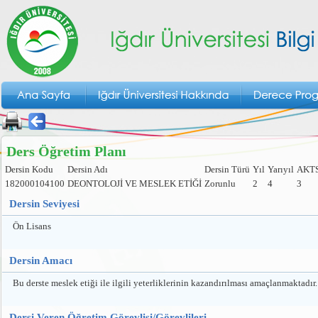
Ders Öğretim Planı
Dersin Kodu
Dersin Adı
Dersin Türü
Yıl
Yarıyıl
AKT
182000104100
DEONTOLOJİ VE MESLEK ETİĞİ
Zorunlu
2
4
3
Dersin Seviyesi
Ön Lisans
Dersin Amacı
Bu derste meslek etiği ile ilgili yeterliklerinin kazandırılması amaçlanmaktadır.
Dersi Veren Öğretim Görevlisi/Görevlileri