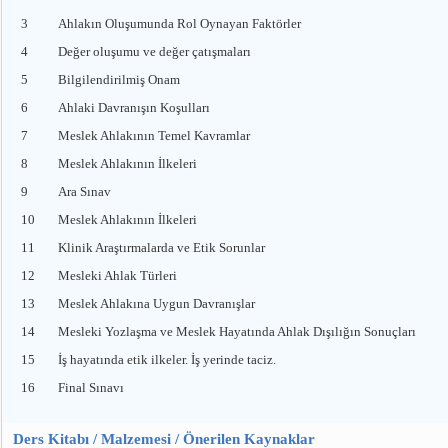
3
Ahlakın Oluşumunda Rol Oynayan Faktörler
4
Değer oluşumu ve değer çatışmaları
5
Bilgilendirilmiş Onam
6
Ahlaki Davranışın Koşulları
7
Meslek Ahlakının Temel Kavramlar
8
Meslek Ahlakının İlkeleri
9
Ara Sınav
10
Meslek Ahlakının İlkeleri
11
Klinik Araştırmalarda ve Etik Sorunlar
12
Mesleki Ahlak Türleri
13
Meslek Ahlakına Uygun Davranışlar
14
Mesleki Yozlaşma ve Meslek Hayatında Ahlak Dışılığın Sonuçları
15
İş hayatında etik ilkeler. İş yerinde taciz.
16
Final Sınavı
Ders Kitabı / Malzemesi / Önerilen Kaynaklar