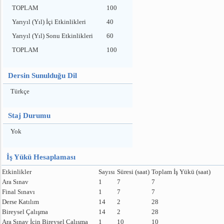
TOPLAM
100
Yarıyıl (Yıl) İçi Etkinlikleri
40
Yarıyıl (Yıl) Sonu Etkinlikleri
60
TOPLAM
100
Dersin Sunulduğu Dil
Türkçe
Staj Durumu
Yok
İş Yükü Hesaplaması
Etkinlikler
Sayısı
Süresi (saat)
Toplam İş Yükü (saat)
Ara Sınav
1
7
7
Final Sınavı
1
7
7
Derse Katılım
14
2
28
Bireysel Çalışma
14
2
28
Ara Sınav İçin Bireysel Çalışma
1
10
10