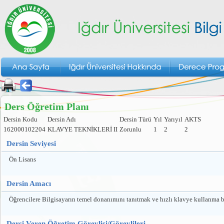
Ders Öğretim Planı
Dersin Kodu
Dersin Adı
Dersin Türü
Yıl
Yarıyıl
AKTS
162000102204
KLAVYE TEKNİKLERİ II
Zorunlu
1
2
2
Dersin Seviyesi
Ön Lisans
Dersin Amacı
Öğrencilere Bilgisayarın temel donanımını tanıtmak ve hızlı klavye kullanma be
Dersi Veren Öğretim Görevlisi/Görevlileri