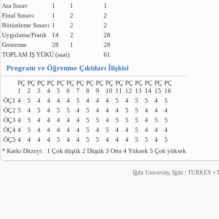
Ara Sınav
1
1
1
Final Sınavı
1
2
2
Bütünleme Sınavı
1
2
2
Uygulama/Pratik
14
2
28
Gösterme
28
1
28
TOPLAM İŞ YÜKÜ (saat)
61
Program ve Öğrenme Çıktıları İlişkisi
PÇ
PÇ
PÇ
PÇ
PÇ
PÇ
PÇ
PÇ
PÇ
PÇ
PÇ
PÇ
PÇ
PÇ
PÇ
PÇ
1
2
3
4
5
6
7
8
9
10
11
12
13
14
15
16
ÖÇ1
4
5
4
4
4
4
5
4
4
4
5
4
5
5
4
5
ÖÇ2
5
4
5
4
5
5
4
5
4
4
4
5
5
4
4
4
ÖÇ3
4
5
4
4
4
4
4
5
5
4
5
5
5
4
5
5
ÖÇ4
4
5
4
4
4
4
4
5
4
5
4
4
5
4
4
4
ÖÇ5
4
4
4
4
5
4
4
5
5
4
4
4
5
5
4
5
* Katkı Düzeyi : 1 Çok düşük 2 Düşük 3 Orta 4 Yüksek 5 Çok yüksek
Iğdır University, Iğdır / TURKEY • T