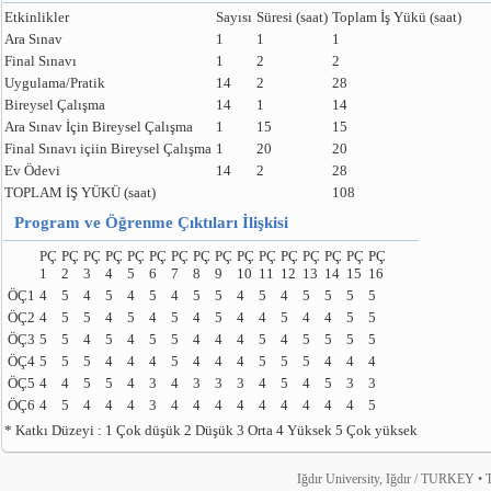
Etkinlikler
Sayısı
Süresi (saat)
Toplam İş Yükü (saat)
Ara Sınav
1
1
1
Final Sınavı
1
2
2
Uygulama/Pratik
14
2
28
Bireysel Çalışma
14
1
14
Ara Sınav İçin Bireysel Çalışma
1
15
15
Final Sınavı içiin Bireysel Çalışma
1
20
20
Ev Ödevi
14
2
28
TOPLAM İŞ YÜKÜ (saat)
108
Program ve Öğrenme Çıktıları İlişkisi
PÇ
PÇ
PÇ
PÇ
PÇ
PÇ
PÇ
PÇ
PÇ
PÇ
PÇ
PÇ
PÇ
PÇ
PÇ
PÇ
1
2
3
4
5
6
7
8
9
10
11
12
13
14
15
16
ÖÇ1
4
5
4
5
4
5
4
5
5
4
5
4
5
5
5
5
ÖÇ2
4
5
5
4
5
4
5
4
5
4
4
5
4
4
5
5
ÖÇ3
5
5
4
5
4
5
5
4
4
4
5
4
5
5
5
5
ÖÇ4
5
5
5
4
4
4
5
4
4
4
5
5
5
4
4
4
ÖÇ5
4
4
5
5
4
3
4
3
3
3
4
5
4
5
3
3
ÖÇ6
4
5
4
4
4
3
4
4
4
4
4
4
4
4
4
5
* Katkı Düzeyi : 1 Çok düşük 2 Düşük 3 Orta 4 Yüksek 5 Çok yüksek
Iğdır University, Iğdır / TURKEY • T